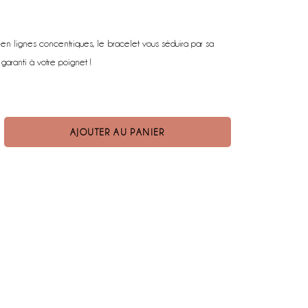
e en lignes concentriques, le bracelet vous séduira par sa
 garanti à votre poignet !
AJOUTER AU PANIER