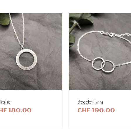
ier Iris
Bracelet Twins
HF
180.00
CHF
190.00