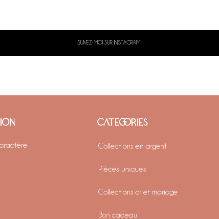
SUIVEZ-MOI SUR INSTAGRAM !
TION
CATEGORIES
caractère
Collections en argent
Pièces uniques
Collections or et mariage
Bon cadeau