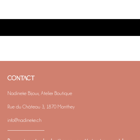
CONTACT
Nadineke Bijoux, Atelier Boutique
Rue du Château 3, 1870 Monthey
info@nadineke.ch