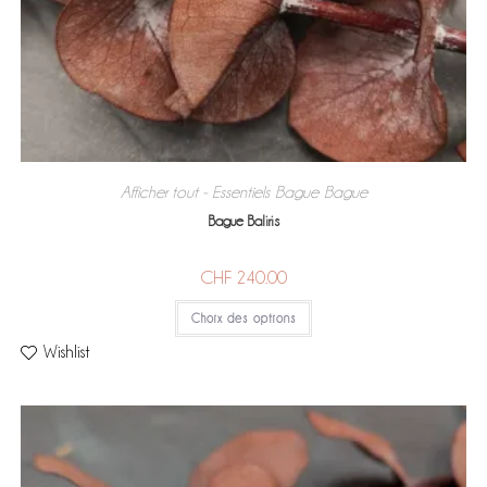
Afficher tout - Essentiels
Bague
Bague
,
,
Bague Baliris
CHF
240.00
Choix des options
Wishlist