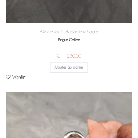
Afficher tout - Audacieux
Bague
,
Bague Calice
CHF
230.00
Ajouter au panier
Wishlist