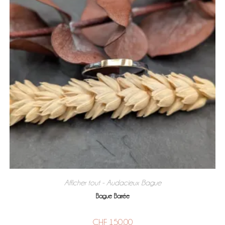
Afficher tout - Audacieux
Bague
,
Bague Barrée
CHF
150.00