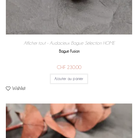
Afficher tout - Audacieux
Bague
Sélection HOME
,
,
Bague Fusion
CHF
230.00
Ajouter au panier
Wishlist