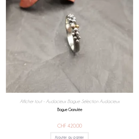
Afficher tout - Audacieux
Bague
Sélection Audacieux
,
,
Bague Granulée
CHF
420.00
Ajouter au panier