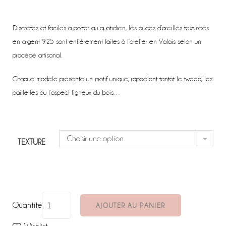
Discrètes et faciles à porter au quotidien, les puces d’oreilles texturées
en argent 925 sont entièrement faites à l’atelier en Valais selon un
procédé artisanal.
Chaque modèle présente un motif unique, rappelant tantôt le tweed, les
paillettes ou l’aspect ligneux du bois…
Choisir une option
TEXTURE
Quantité
AJOUTER AU PANIER